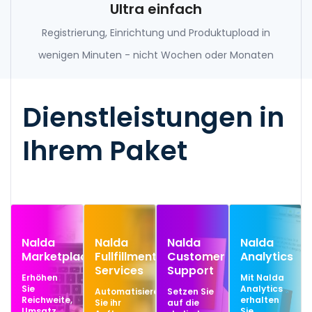
Ultra einfach
Registrierung, Einrichtung und Produktupload in
wenigen Minuten - nicht Wochen oder Monaten
Dienstleistungen in
Ihrem Paket
Nalda
Nalda
Nalda
Nalda
Marketplace
Fullfillment
Customer
Analytics
Services
Support
Erhöhen
Mit Nalda
Sie
Analytics
Automatisieren
Setzen Sie
Reichweite,
erhalten
Sie ihr
auf die
Umsatz
Sie