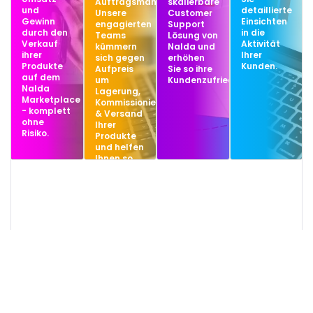
Auftragsmanagement!
skalierbare
und
detaillierte
Unsere
Customer
Gewinn
Einsichten
engagierten
Support
durch den
in die
Teams
Lösung von
Verkauf
Aktivität
kümmern
Nalda und
ihrer
Ihrer
sich gegen
erhöhen
Produkte
Kunden.
Aufpreis
Sie so ihre
auf dem
um
Kundenzufriedenheit.
Nalda
Lagerung,
Marketplace
Kommissionierung
- komplett
& Versand
ohne
Ihrer
Risiko.
Produkte
und helfen
Ihnen so
bei der
Skalierung.