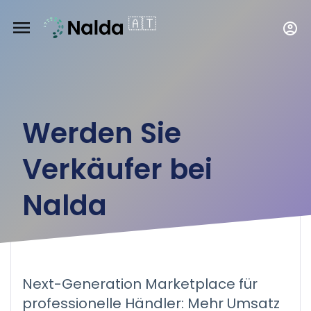
🇦🇹
menu
account_circle
Werden Sie
Verkäufer bei
Nalda
Next-Generation Marketplace für
professionelle Händler: Mehr Umsatz